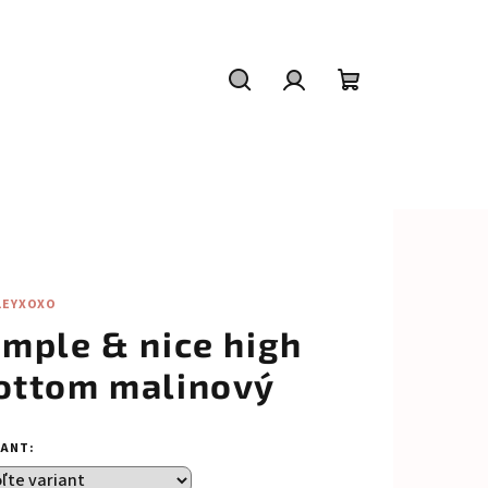
Hľadať
Prihlásenie
Nákupný
košík
LEYXOXO
imple & nice high
ottom malinový
IANT: