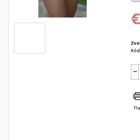
Jed
cen
Zvo
Kód
−
Tl