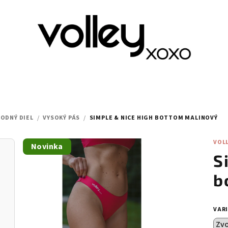
ODNÝ DIEL
/
VYSOKÝ PÁS
/
SIMPLE & NICE HIGH BOTTOM MALINOVÝ
VOL
Novinka
S
b
VAR