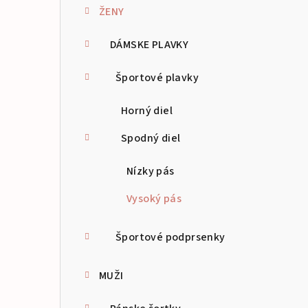
ŽENY
p
a
DÁMSKE PLAVKY
n
Športové plavky
e
Horný diel
l
Spodný diel
Nízky pás
Vysoký pás
Športové podprsenky
MUŽI