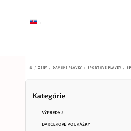
Prejsť
na
obsah
/
ŽENY
/
DÁMSKE PLAVKY
/
ŠPORTOVÉ PLAVKY
/
SP
DOMOV
B
o
Kategórie
Preskočiť
kategórie
č
VÝPREDAJ
n
DARČEKOVÉ POUKÁŽKY
ý