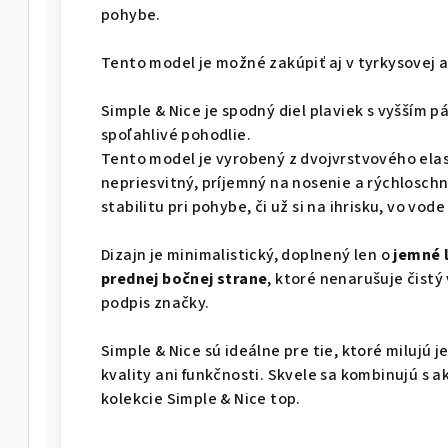
pohybe.
Tento model je možné zakúpiť aj v tyrkysovej a 
Simple & Nice je spodný diel plaviek s vyšším
spoľahlivé pohodlie.
Tento model je vyrobený z dvojvrstvového elas
nepriesvitný, príjemný na nosenie a rýchlosch
stabilitu pri pohybe, či už si na ihrisku, vo vode
Dizajn je minimalistický, doplnený len o
jemné 
prednej bočnej strane
, ktoré nenarušuje čist
podpis značky.
Simple & Nice sú ideálne pre tie, ktoré milujú 
kvality ani funkčnosti. Skvele sa kombinujú s
kolekcie Simple & Nice top.