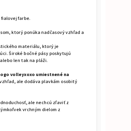
fialovej farbe.
 pásom, ktorý ponúka nadčasový vzhľad a
tického materiálu, ktorý je
núci. Široké bočné pásy poskytujú
 alebo len tak na pláži.
logo volleyxoxo umiestnené na
ý vzhľad, ale dodáva plavkám osobitý
jednoduchosť, ale nechcú zľaviť z
 akýmkoľvek vrchným dielom z