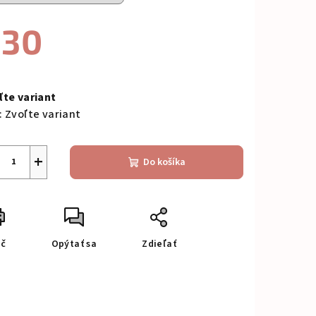
€30
notková
a:
ľte variant
:
Zvoľte variant
+
Do košíka
ač
Opýtať sa
Zdieľať