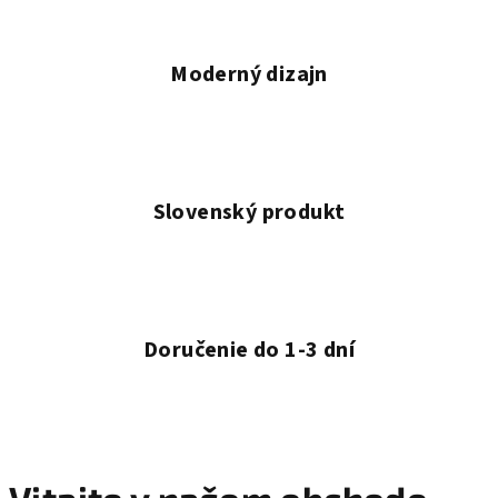
t
e
Moderný dizajn
v
n
a
š
Slovenský produkt
o
m
o
Doručenie do 1-3 dní
b
c
h