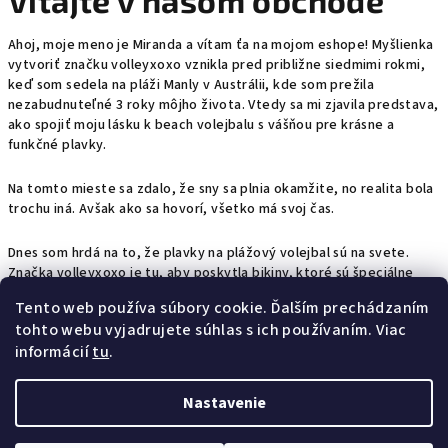
Vitajte v našom obchode
o
d
Ahoj, moje meno je Miranda a vítam ťa na mojom eshope! Myšlienka
vytvoriť značku volleyxoxo vznikla pred približne siedmimi rokmi,
e
keď som sedela na pláži Manly v Austrálii, kde som prežila
nezabudnuteľné 3 roky môjho života. Vtedy sa mi zjavila predstava,
ako spojiť moju lásku k beach volejbalu s vášňou pre krásne a
funkčné plavky.
Na tomto mieste sa zdalo, že sny sa plnia okamžite, no realita bola
trochu iná.
Avšak ako sa hovorí, všetko má svoj čas.
Dnes som hrdá na to, že plavky na plážový volejbal sú na svete.
Značka volleyxoxo je tu, aby poskytla bikiny, ktoré sú špeciálne
navrhnuté pre tento šport.
Tento web používa súbory cookie. Ďalším prechádzaním
tohto webu vyjadrujete súhlas s ich používaním. Viac
Som presvedčená, že v mojich plavkách sa budeteš cítiť úžasne a
informácií
tu
.
dodajú ti motiváciu bojovať za víťazstvom a ísť si za svojimi snami a
cieľmi, rovnako ako ja :)
Nastavenie
Z