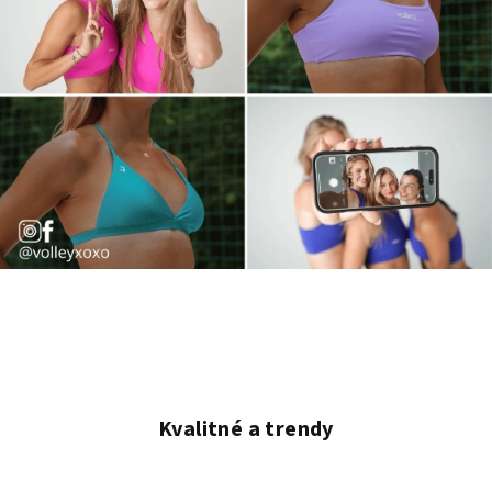
V
i
t
a
Kvalitné a trendy
j