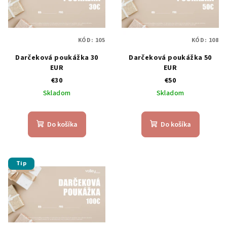
i
u
s
k
p
t
KÓD:
105
KÓD:
108
r
o
Darčeková poukážka 30
Darčeková poukážka 50
o
v
EUR
EUR
d
€30
€50
u
Skladom
Skladom
k
t
Do košíka
Do košíka
o
v
Tip