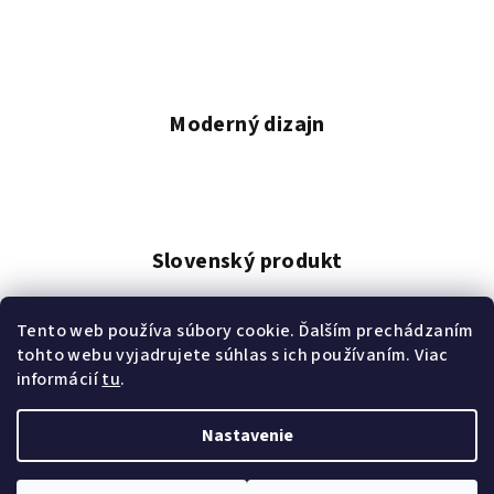
e
p
r
v
k
Moderný dizajn
y
v
ý
p
i
s
Slovenský produkt
u
Tento web používa súbory cookie. Ďalším prechádzaním
tohto webu vyjadrujete súhlas s ich používaním. Viac
informácií
tu
.
Doručenie do 1-3 dní
Nastavenie
Z
Copyright 2026
Volleyxoxo
. Všetky práva vyhradené.