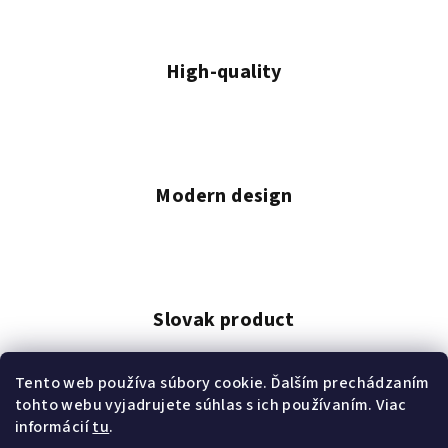
n
g
c
High-quality
o
n
t
r
o
Modern design
l
s
Slovak product
Tento web používa súbory cookie. Ďalším prechádzaním
tohto webu vyjadrujete súhlas s ich používaním. Viac
informácií
tu
.
Delivery within 2–7 days