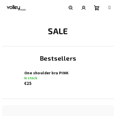
Skip
to
content
Shoppin
Search
Login
SALE
cart
Bestsellers
One shoulder bra PINK
In stock
€25
P