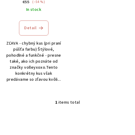
d
€55
(–54 %)
u
In stock
c
t
Detail
s
ZĽAVA - chybný kus (pri praní
púšťa farbu) Štýlové,
pohodlné a funkčné - presne
také, ako ich poznáte od
značky volleyxoxo.Tento
konkrétny kus však
predávame so zľavou kvôli...
1
items total
L
i
s
t
i