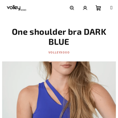
Skip
to
content
Shoppin
Search
Login
One shoulder bra DARK
cart
BLUE
VOLLEYXOXO