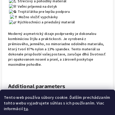
Strečový a pohodlný materiál
Veľmi príjemná na dotyk
Trojitá látka pre lepšiu podporu
Možno vložiť vypchávky
Rýchloschnúci a priedušný materiál
Moderný asymetrický dizajn podprsenky je dokonalou
kombináciou štýlu a praktickosti. Je vyrobená z
prémiového, jemného, no mimoriadne odolného materiálu,
ktorý tvorí 87% nylon a 13% spandex. Tento materiál sa
dokonale prispôsobí vašej postave, zaručuje dlhú životnosť
pri opakovanom nosení a praní, a zároveň poskytuje
maximálne pohodlie.
Additional parameters
Tento web používa súbory cookie. Ďalším prechádzaním
Category
:
One-shoulder bra
tohto webu vyjadrujete súhlas s ich používaním. Viac
informácií
tu
.
Warranty
:
2 years