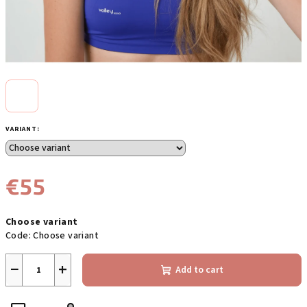
VARIANT:
€55
Measure
Choose variant
price:
Code:
Choose variant
−
+
Add to cart